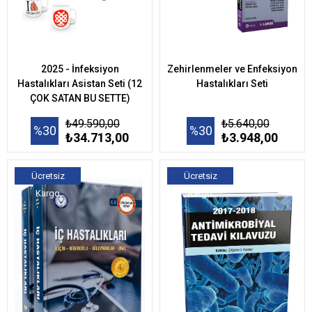
2025 - İnfeksiyon
Zehirlenmeler ve Enfeksiyon
Hastalıkları Asistan Seti (12
Hastalıkları Seti
ÇOK SATAN BU SETTE)
₺49.590,00
₺5.640,00
%30
%30
₺34.713,00
₺3.948,00
Ücretsiz
Ücretsiz
Kargo
Kargo