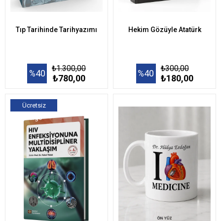
Tıp Tarihinde Tarihyazımı
Hekim Gözüyle Atatürk
₺1.300,00
₺300,00
%40
%40
₺780,00
₺180,00
Ücretsiz
Kargo