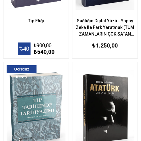
Tıp Etiği
Sağlığın Dijital Yüzü - Yapay
Zeka İle Fark Yaratmak (TÜM
ZAMANLARIN ÇOK SATAN
KİTABI)
₺1.250,00
₺900,00
%40
₺540,00
Ücretsiz
Kargo