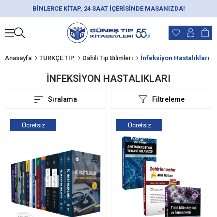
BİNLERCE KİTAP, 24 SAAT İÇERİSİNDE MASANIZDA!
Anasayfa
TÜRKÇE TIP
Dahili Tıp Bilimleri
İnfeksiyon Hastalıkları
İNFEKSIYON HASTALIKLARI
Sıralama
Filtreleme
Ücretsiz
Ücretsiz
Kargo
Kargo