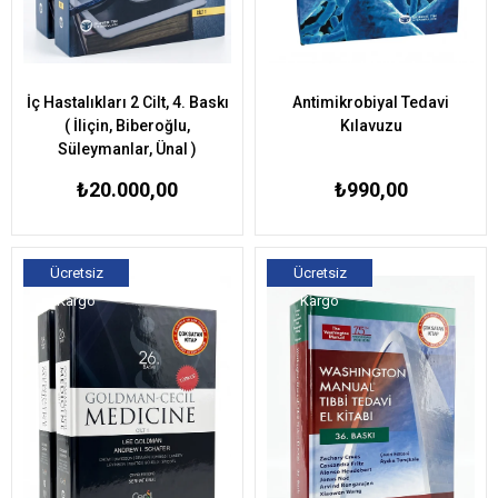
İç Hastalıkları 2 Cilt, 4. Baskı
Antimikrobiyal Tedavi
( İliçin, Biberoğlu,
Kılavuzu
Süleymanlar, Ünal )
₺20.000,00
₺990,00
Ücretsiz
Ücretsiz
Kargo
Kargo