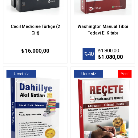
Cecil Medicine Türkçe (2
Washington Manual Tıbbi
Cilt)
Tedavi El Kitabı
₺16.000,00
₺1.800,00
%40
₺1.080,00
Ücretsiz
Ücretsiz
Yeni
Kargo
Kargo
Ürün