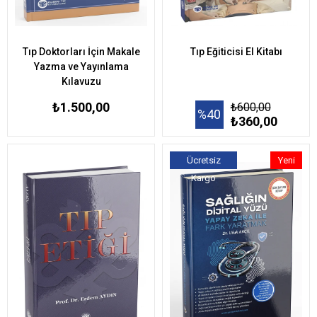
Tıp Doktorları İçin Makale
Tıp Eğiticisi El Kitabı
Yazma ve Yayınlama
Kılavuzu
₺1.500,00
₺600,00
%40
₺360,00
Ücretsiz
Yeni
Kargo
Ürün