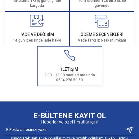
Ortalama 1-2 iş günü içinde
Tüm işlemler 128 bit SSL ile
kargoda
güvende
İADE VE DEĞİŞİM
ÖDEME SEÇENEKLERİ
14 gün içerisinde iade hakkı
Vade farksız 6 taksit imkanı
İLETİŞİM
9:00 - 18:00 saatleri arasında
0534 278 50 50
E-BÜLTENE KAYIT OL
Haberler ve özel fırsatlar için!
Kaydolarak Şartlar ve Koşullarımızı ve Gizlilik Politikamızı kabul etmiş