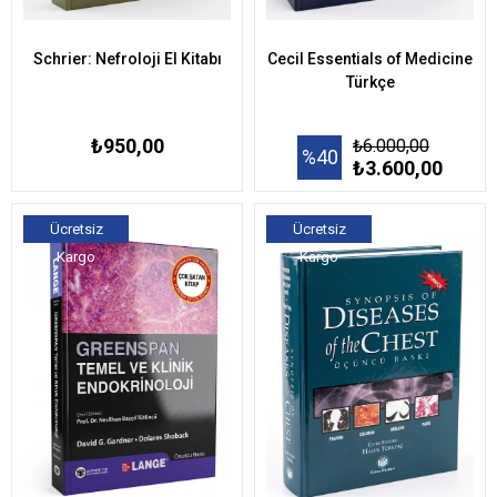
Schrier: Nefroloji El Kitabı
Cecil Essentials of Medicine
Türkçe
₺950,00
₺6.000,00
%40
₺3.600,00
Ücretsiz
Ücretsiz
Kargo
Kargo