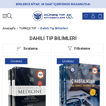
BİNLERCE KİTAP, 24 SAAT İÇERİSİNDE MASANIZDA!
Anasayfa
TÜRKÇE TIP
Dahili Tıp Bilimleri
DAHILI TIP BILIMLERI
Sıralama
Filtreleme
Ücretsiz
Ücretsiz
Kargo
Kargo