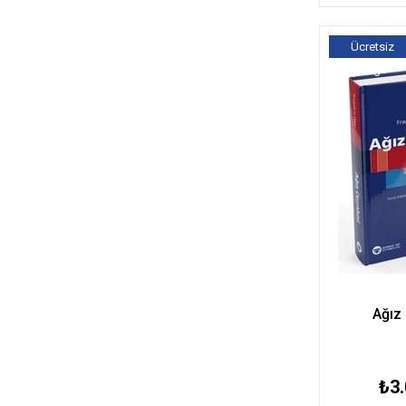
Ücretsiz
Kargo
Ağız 
₺3.