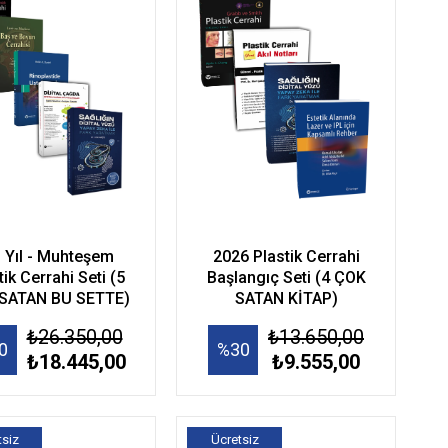
. Yıl - Muhteşem
2026 Plastik Cerrahi
tik Cerrahi Seti (5
Başlangıç Seti (4 ÇOK
SATAN BU SETTE)
SATAN KİTAP)
₺26.350,00
₺13.650,00
0
%30
₺18.445,00
₺9.555,00
tsiz
Ücretsiz