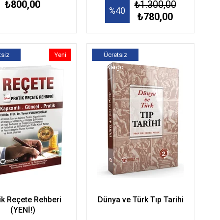
₺800,00
₺1.300,00
%40
₺780,00
tsiz
Yeni
Ücretsiz
go
Ürün
Kargo
ik Reçete Rehberi
Dünya ve Türk Tıp Tarihi
(YENİ!)