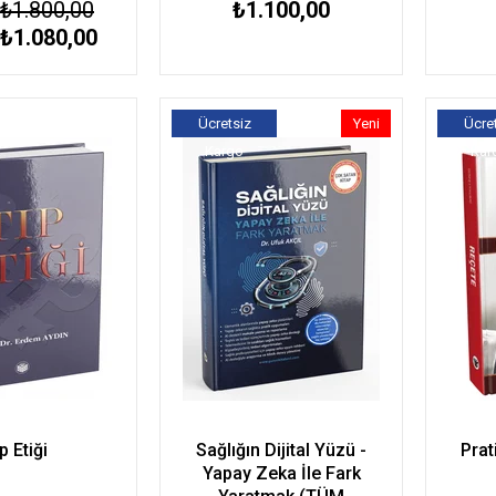
₺1.800,00
₺1.100,00
₺1.080,00
Ücretsiz
Yeni
Ücre
Kargo
Ürün
Kar
p Etiği
Sağlığın Dijital Yüzü -
Prat
Yapay Zeka İle Fark