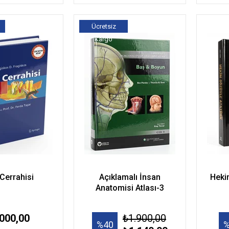
Ücretsiz
Kargo
Cerrahisi
Açıklamalı İnsan
Heki
Anatomisi Atlası-3
000,00
₺1.900,00
%40
%