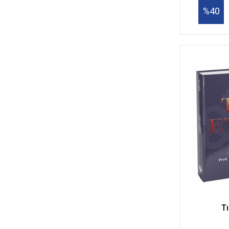
%40
Tı