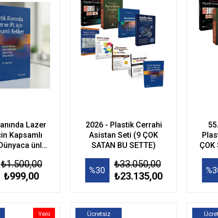
lanında Lazer
2026 - Plastik Cerrahi
55
çin Kapsamlı
Asistan Seti (9 ÇOK
Plas
Dünyaca ünlü
SATAN BU SETTE)
ÇOK 
ehberi şimdi
₺1.500,00
₺33.050,00
ürkçe)
%30
%3
₺999,00
₺23.135,00
Yeni
Ücretsiz
Ücre