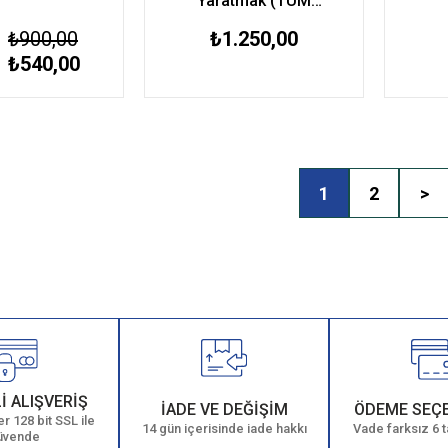
Yaratmak (TÜM
ZAMANLARIN ÇOK
₺900,00
₺1.250,00
SATAN KİTABI)
₺540,00
1
2
>
İ ALIŞVERİŞ
İADE VE DEĞİŞİM
ÖDEME SEÇ
r 128 bit SSL ile
14 gün içerisinde iade hakkı
Vade farksız 6 t
üvende