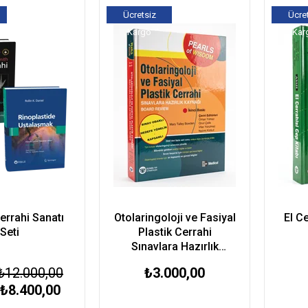
Ücretsiz
Ücre
Kargo
Kar
errahi Sanatı
Otolaringoloji ve Fasiyal
El C
Seti
Plastik Cerrahi
Sınavlara Hazırlık
Kaynağı - Board Review
₺12.000,00
₺3.000,00
₺8.400,00