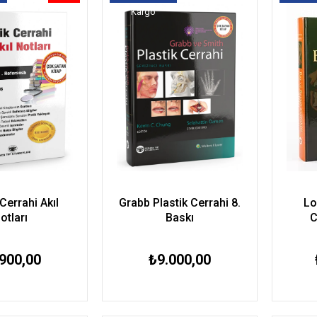
Ürün
Kargo
Kar
 Cerrahi Akıl
Grabb Plastik Cerrahi 8.
Lo
otları
Baskı
C
900,00
₺9.000,00