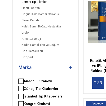
Cerrahi Tıp Bilimleri
Plastik Cerrahi
Göğüs-Kalp Damar Cerrahisi
Genel Cerrahi
Kulak Burun Boğaz Hastalıkları
Üroloji
Anesteziyoloji
Kadın Hastalıkları ve Doğum
Göz Hastalıkları
Ortopedi
Estetik A
Çocuk Cerrahisi
ve IPL i
Marka
Patoloji
Rehber (
lazer r
Acil Tıp
T
Anadolu Kitabevi
Nöroşirurji
%33
Güneş Tıp Kitabevleri
İstanbul Tıp Kitabevleri
Kongre Kitabevi
Ücretsiz