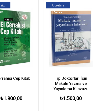
tsiz
Ücretsiz
go
Kargo
errahisi Cep Kitabı
Tıp Doktorları İçin
Makale Yazma ve
Yayınlama Kılavuzu
₺1.900,00
₺1.500,00