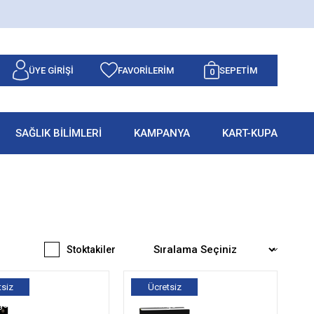
ÜYE GIRIŞI
FAVORILERIM
SEPETIM
0
SAĞLIK BİLİMLERİ
KAMPANYA
KART-KUPA
Stoktakiler
tsiz
Ücretsiz
go
Kargo