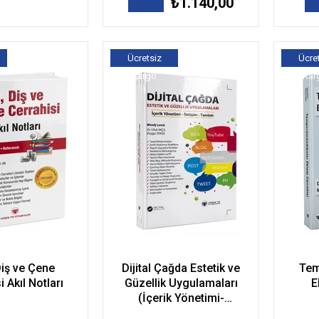
₺1.140,00
Ücretsiz
Ücre
Kargo
Kar
Diş ve Çene
Dijital Çağda Estetik ve
Tem
i Akıl Notları
Güzellik Uygulamaları
E
(İçerik Yönetimi-
İletişim-Tanıtım)