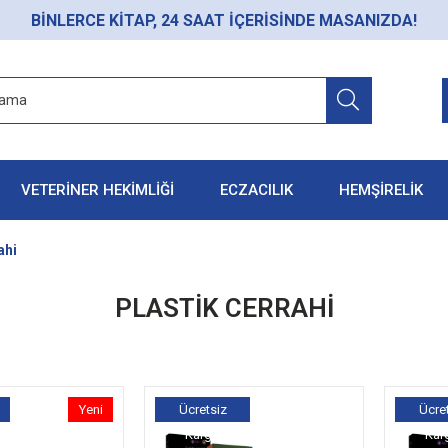
BİNLERCE KİTAP, 24 SAAT İÇERİSİNDE MASANIZDA!
VETERİNER HEKİMLİĞİ
ECZACILIK
HEMŞİRELİK
ahi
PLASTIK CERRAHI
Yeni
Ücretsiz
Ücre
Ürün
Kargo
Kar