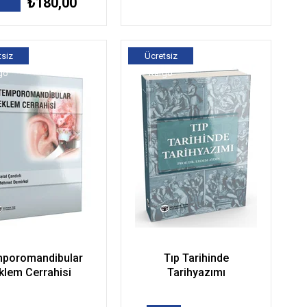
₺180,00
tsiz
Ücretsiz
go
Kargo
poromandibular
Tıp Tarihinde
klem Cerrahisi
Tarihyazımı