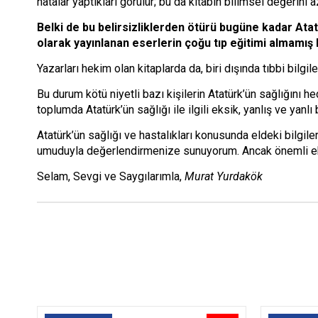
hatalar yaptıkları görülür; bu da kitabın bilimsel değerini az
Belki de bu belirsizliklerden ötürü bugüne kadar Atatür
olarak yayınlanan eserlerin çoğu tıp eğitimi almamış k
Yazarları hekim olan kitaplarda da, biri dışında tıbbi bilgil
Bu durum kötü niyetli bazı kişilerin Atatürk’ün sağlığını 
toplumda Atatürk’ün sağlığı ile ilgili eksik, yanlış ve yan
Atatürk’ün sağlığı ve hastalıkları konusunda eldeki bilgile
umuduyla değerlendirmenize sunuyorum. Ancak önemli eksik
Selam, Sevgi ve Saygılarımla,
Murat Yurdakök