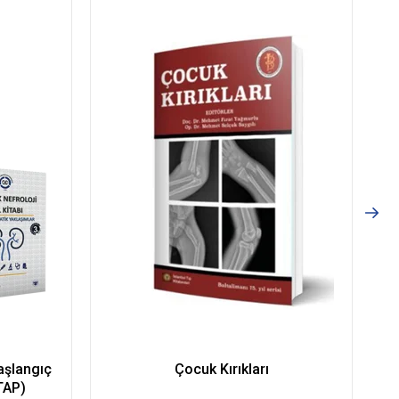
aşlangıç
Çocuk Kırıkları
A
TAP)