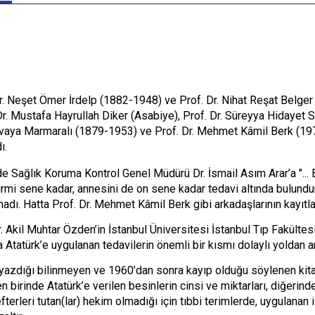
r. Neşet Ömer İrdelp (1882-1948) ve Prof. Dr. Nihat Reşat Belger
r. Mustafa Hayrullah Diker (Asabiye), Prof. Dr. Süreyya Hidayet S
vaya Marmaralı (1879-1953) ve Prof. Dr. Mehmet Kâmil Berk (1978
ı.
de Sağlık Koruma Kontrol Genel Müdürü Dr. İsmail Asım Arar’a "...
 yirmi sene kadar, annesini de on sene kadar tedavi altında bulund
adı. Hatta Prof. Dr. Mehmet Kâmil Berk gibi arkadaşlarının kayıtla
 Akil Muhtar Özden’in İstanbul Üniversitesi İstanbul Tıp Fakültesi
Atatürk’e uygulanan tedavilerin önemli bir kısmı dolaylı yoldan an
n yazdığı bilinmeyen ve 1960’dan sonra kayıp olduğu söylenen ki
en birinde Atatürk’e verilen besinlerin cinsi ve miktarları, diğerinde
fterleri tutan(lar) hekim olmadığı için tıbbi terimlerde, uygulanan i