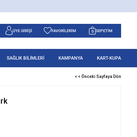
ÜYE GIRIŞI
FAVORILERIM
SEPETIM
0
SAĞLIK BİLİMLERİ
KAMPANYA
KART-KUPA
< < Önceki Sayfaya Dön
rk