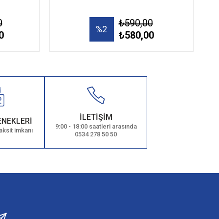
0
₺590,00
%2
0
₺580,00
İLETİŞİM
ENEKLERİ
9:00 - 18:00 saatleri arasında
aksit imkanı
0534 278 50 50