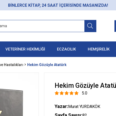
BİNLERCE KİTAP, 24 SAAT İÇERİSİNDE MASANIZDA!
VETERİNER HEKİMLİĞİ
ECZACILIK
HEMŞİRELİK
ve Hastalıkları
Hekim Gözüyle Atatürk
Hekim Gözüyle Atatü
5.0
Yazar:
Murat YURDAKÖK
Sayfa Sayısı:
82