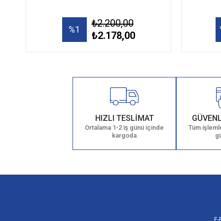
₺2.200,00
%1
₺2.178,00
HIZLI TESLİMAT
GÜVENL
Ortalama 1-2 iş günü içinde
Tüm işlemle
kargoda
g