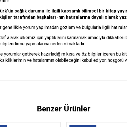
altır.
k’ün sağlık durumu ile ilgili kapsamlı bilimsel bir kitap yayı
işiler tarafından başkaları¬nın hatıralarına dayalı olarak yaz
er genellikle yorum yapılmadan gözlem ve bulgularla ilgili hatıraları
hedef alarak ülkemiz için yaptıklarını karalamak amacıyla dikkatle
lı bilgilendirme yapmalarına neden olmaktadır.
re yorumlar getirerek hazırladığım kısa ve öz bilgiler içeren bu ki
liklerimin ve hatalarımın olabileceğini kabul ediyor; hoşgörü ve
Benzer Ürünler