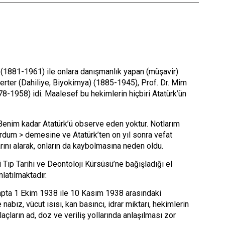
 (1881-1961) ile onlara danışmanlık yapan (müşavir)
erter (Dahiliye, Biyokimya) (1885-1945), Prof. Dr. Mim
-1958) idi. Maalesef bu hekimlerin hiçbiri Atatürk’ün
 Benim kadar Atatürk’ü observe eden yoktur. Notlarım
urdum > demesine ve Atatürk’ten on yıl sonra vefat
rını alarak, onların da kaybolmasına neden oldu.
 Tıp Tarihi ve Deontoloji Kürsüsü’ne bağışladığı el
latılmaktadır.
tapta 1 Ekim 1938 ile 10 Kasım 1938 arasındaki
 nabız, vücut ısısı, kan basıncı, idrar miktarı, hekimlerin
laçların ad, doz ve veriliş yollarında anlaşılması zor