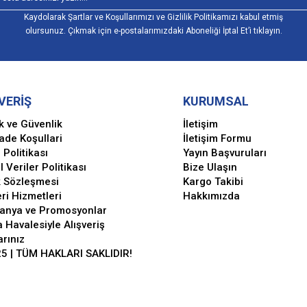
Kaydolarak Şartlar ve Koşullarımızı ve Gizlilik Politikamızı kabul etmiş
olursunuz. Çıkmak için e-postalarımızdaki Aboneliği İptal Et’i tıklayın.
VERİŞ
KURUMSAL
ik ve Güvenlik
İletişim
İade Koşullari
İletişim Formu
 Politikası
Yayın Başvuruları
l Veriler Politikası
Bize Ulaşın
k Sözleşmesi
Kargo Takibi
ri Hizmetleri
Hakkımızda
anya ve Promosyonlar
 Havalesiyle Alışveriş
arınız
5 | TÜM HAKLARI SAKLIDIR!