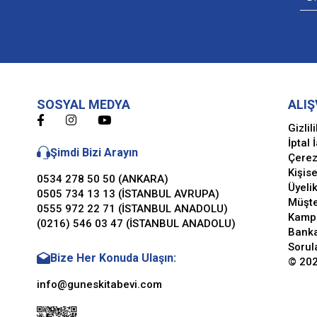
SOSYAL MEDYA
ALIŞ
Gizlil
İptal 
Şimdi Bizi Arayın
Çerez
Kişise
0534 278 50 50 (ANKARA)
Üyeli
0505 734 13 13 (İSTANBUL AVRUPA)
Müşte
0555 972 22 71 (İSTANBUL ANADOLU)
Kamp
(0216) 546 03 47 (İSTANBUL ANADOLU)
Banka
Sorul
Bize Her Konuda Ulaşın:
© 202
info@guneskitabevi.com