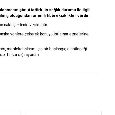
nlanma¬mıştır. Atatürk’ün sağlık durumu ile ilgili
ılmış olduğundan önemli tıbbî eksiklikler vardır.
n nakli şeklinde verilmiştir.
ri başka yönlere çekerek konuyu istismar etmelerine;
tabı, meslekdaşlarım için bir başlangıç olabileceği
 affınıza sığınıyorum.