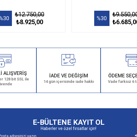
₺12.750,00
₺9.550,0
%30
%30
₺8.925,00
₺6.685,0
İ ALIŞVERİŞ
İADE VE DEĞİŞİM
ÖDEME SEÇ
r 128 bit SSL ile
14 gün içerisinde iade hakkı
Vade farksız 6 t
üvende
E-BÜLTENE KAYIT OL
Haberler ve özel fırsatlar için!