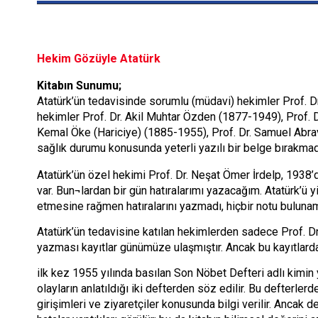
Hekim Gözüyle Atatürk
Kitabın Sunumu;
Atatürk’ün tedavisinde sorumlu (müdavi) hekimler Prof. D
hekimler Prof. Dr. Akil Muhtar Özden (1877-1949), Prof. D
Kemal Öke (Hariciye) (1885-1955), Prof. Dr. Samuel Abra
sağlık durumu konusunda yeterli yazılı bir belge bırakmad
Atatürk’ün özel hekimi Prof. Dr. Neşat Ömer İrdelp, 1938’
var. Bun¬lardan bir gün hatıralarımı yazacağım. Atatürk’ü
etmesine rağmen hatıralarını yazmadı, hiçbir notu bulunam
Atatürk’ün tedavisine katılan hekimlerden sadece Prof. Dr.
yazması kayıtlar günümüze ulaşmıştır. Ancak bu kayıtlarda 
ilk kez 1955 yılında basılan Son Nöbet Defteri adlı kimi
olayların anlatıldığı iki defterden söz edilir. Bu defterlerd
girişimleri ve ziyaretçiler konusunda bilgi verilir. Ancak de