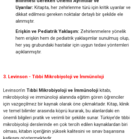
Bilinmesi Gereken Önemli Ayrıntılar ve
Uyarılar:
Kitapta, her zehirlenme türü için kritik uyarılar ve
dikkat edilmesi gereken noktalar detaylı bir şekilde ele
alınmıştır.
Erişkin ve Pediatrik Yaklaşım:
Zehirlenmelere yönelik
hem erişkin hem de pediatrik yaklaşımlar sunulmuş olup,
her yaş grubundaki hastalar için uygun tedavi yöntemleri
açıklanmıştır.
3. Levinson - Tıbbi Mikrobiyoloji ve İmmünoloji
Levinson’ın
Tıbbi Mikrobiyoloji ve İmmünoloji
kitabı,
mikrobiyoloji ve immünoloji alanında eğitim gören öğrenciler
için vazgeçilmez bir kaynak olarak öne çıkmaktadır. Kitap, klinik
ve temel bilimler arasında köprü kurarak, bu alanlardaki en
önemli bilgileri pratik ve verimli bir şekilde sunar. Türkiye’de tıbbi
mikrobiyoloji derslerinde en çok tercih edilen kaynaklardan biri
olması, kitabın içeriğinin yüksek kalitesini ve sınav başarısına
katkısını göstermektedir.