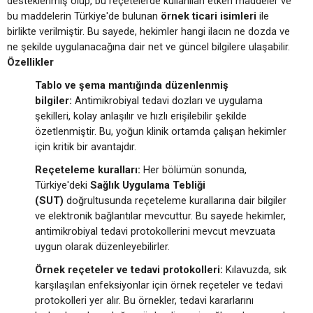
desteklenmiş olup, bu reçetelerde kullanılan etken maddeler ve
bu maddelerin Türkiye'de bulunan
örnek ticari isimleri
ile
birlikte verilmiştir. Bu sayede, hekimler hangi ilacın ne dozda ve
ne şekilde uygulanacağına dair net ve güncel bilgilere ulaşabilir.
Özellikler
Tablo ve şema mantığında düzenlenmiş
bilgiler:
Antimikrobiyal tedavi dozları ve uygulama
şekilleri, kolay anlaşılır ve hızlı erişilebilir şekilde
özetlenmiştir. Bu, yoğun klinik ortamda çalışan hekimler
için kritik bir avantajdır.
Reçeteleme kuralları:
Her bölümün sonunda,
Türkiye'deki
Sağlık Uygulama Tebliği
(SUT)
doğrultusunda reçeteleme kurallarına dair bilgiler
ve elektronik bağlantılar mevcuttur. Bu sayede hekimler,
antimikrobiyal tedavi protokollerini mevcut mevzuata
uygun olarak düzenleyebilirler.
Örnek reçeteler ve tedavi protokolleri:
Kılavuzda, sık
karşılaşılan enfeksiyonlar için örnek reçeteler ve tedavi
protokolleri yer alır. Bu örnekler, tedavi kararlarını