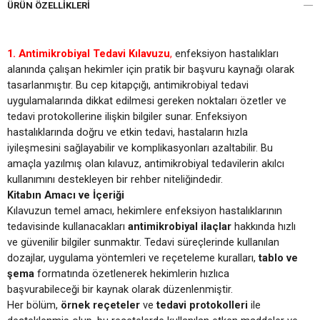
ÜRÜN ÖZELLIKLERI
1. Antimikrobiyal Tedavi Kılavuzu
,
enfeksiyon hastalıkları
alanında çalışan hekimler için pratik bir başvuru kaynağı olarak
tasarlanmıştır. Bu cep kitapçığı, antimikrobiyal tedavi
uygulamalarında dikkat edilmesi gereken noktaları özetler ve
tedavi protokollerine ilişkin bilgiler sunar. Enfeksiyon
hastalıklarında doğru ve etkin tedavi, hastaların hızla
iyileşmesini sağlayabilir ve komplikasyonları azaltabilir. Bu
amaçla yazılmış olan kılavuz, antimikrobiyal tedavilerin akılcı
kullanımını destekleyen bir rehber niteliğindedir.
Kitabın Amacı ve İçeriği
Kılavuzun temel amacı, hekimlere enfeksiyon hastalıklarının
tedavisinde kullanacakları
antimikrobiyal ilaçlar
hakkında hızlı
ve güvenilir bilgiler sunmaktır. Tedavi süreçlerinde kullanılan
dozajlar, uygulama yöntemleri ve reçeteleme kuralları,
tablo ve
şema
formatında özetlenerek hekimlerin hızlıca
başvurabileceği bir kaynak olarak düzenlenmiştir.
Her bölüm,
örnek reçeteler
ve
tedavi protokolleri
ile