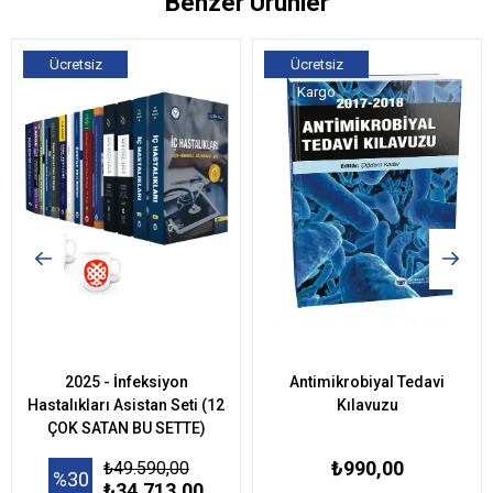
Benzer Ürünler
Ücretsiz
Ücretsiz
Kargo
Kargo
2025 - İnfeksiyon
Antimikrobiyal Tedavi
Hastalıkları Asistan Seti (12
Kılavuzu
ÇOK SATAN BU SETTE)
₺990,00
₺49.590,00
%30
₺34.713,00