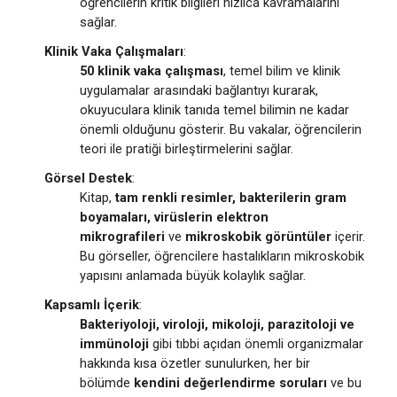
öğrencilerin kritik bilgileri hızlıca kavramalarını
sağlar.
Klinik Vaka Çalışmaları
:
50 klinik vaka çalışması
, temel bilim ve klinik
uygulamalar arasındaki bağlantıyı kurarak,
okuyuculara klinik tanıda temel bilimin ne kadar
önemli olduğunu gösterir. Bu vakalar, öğrencilerin
teori ile pratiği birleştirmelerini sağlar.
Görsel Destek
:
Kitap,
tam renkli resimler, bakterilerin gram
boyamaları, virüslerin elektron
mikrografileri
ve
mikroskobik görüntüler
içerir.
Bu görseller, öğrencilere hastalıkların mikroskobik
yapısını anlamada büyük kolaylık sağlar.
Kapsamlı İçerik
:
Bakteriyoloji, viroloji, mikoloji, parazitoloji ve
immünoloji
gibi tıbbi açıdan önemli organizmalar
hakkında kısa özetler sunulurken, her bir
bölümde
kendini değerlendirme soruları
ve bu