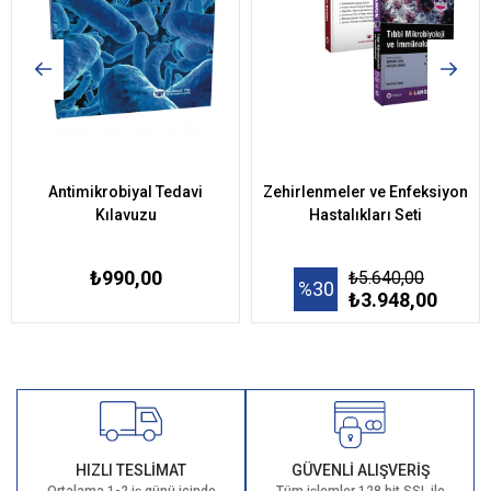
Antimikrobiyal Tedavi
Zehirlenmeler ve Enfeksiyon
Kılavuzu
Hastalıkları Seti
₺990,00
₺5.640,00
%30
₺3.948,00
HIZLI TESLİMAT
GÜVENLİ ALIŞVERİŞ
Ortalama 1-2 iş günü içinde
Tüm işlemler 128 bit SSL ile