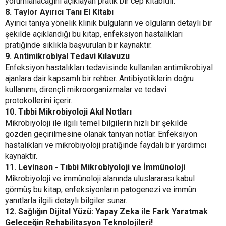
yorumlanacağını açıklayan pratik bir cep kitabıdır.
8. Taylor Ayırıcı Tanı El Kitabı
Ayırıcı tanıya yönelik klinik bulguların ve olguların detaylı bir
şekilde açıklandığı bu kitap, enfeksiyon hastalıkları
pratiğinde sıklıkla başvurulan bir kaynaktır.
9. Antimikrobiyal Tedavi Kılavuzu
Enfeksiyon hastalıkları tedavisinde kullanılan antimikrobiyal
ajanlara dair kapsamlı bir rehber. Antibiyotiklerin doğru
kullanımı, dirençli mikroorganizmalar ve tedavi
protokollerini içerir.
10. Tıbbi Mikrobiyoloji Akıl Notları
Mikrobiyoloji ile ilgili temel bilgilerin hızlı bir şekilde
gözden geçirilmesine olanak tanıyan notlar. Enfeksiyon
hastalıkları ve mikrobiyoloji pratiğinde faydalı bir yardımcı
kaynaktır.
11. Levinson - Tıbbi Mikrobiyoloji ve İmmünoloji
Mikrobiyoloji ve immünoloji alanında uluslararası kabul
görmüş bu kitap, enfeksiyonların patogenezi ve immün
yanıtlarla ilgili detaylı bilgiler sunar.
12. Sağlığın Dijital Yüzü: Yapay Zeka ile Fark Yaratmak
Geleceğin Rehabilitasyon Teknolojileri!