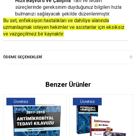
Hızlı Başvuru ve Çalışma
: Tanı ve tedavi
süreçlerinde gereksinim duyduğunuz bilgileri hızla
bulmanızı sağlayacak şekilde düzenlenmiştir.
Bu set, enfeksiyon hastalıkları ve dahiliye alanında
uzmanlaşmak isteyen hekimler ve asistanlar için eksiksiz
ve vazgeçilmez bir kaynaktır.
ÖDEME SEÇENEKLERI
Benzer Ürünler
Ücretsiz
Ücretsiz
Kargo
Kargo