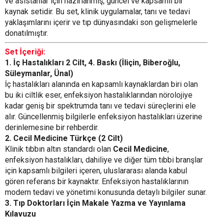
ve asistanlar için hazırlanmış, güncel ve kapsamlı bir
kaynak setidir. Bu set, klinik uygulamalar, tanı ve tedavi
yaklaşımlarını içerir ve tıp dünyasındaki son gelişmelerle
donatılmıştır.
Set İçeriği:
1. İç Hastalıkları 2 Cilt, 4. Baskı (İliçin, Biberoğlu,
Süleymanlar, Ünal)
İç hastalıkları alanında en kapsamlı kaynaklardan biri olan
bu iki ciltlik eser, enfeksiyon hastalıklarından nörolojiye
kadar geniş bir spektrumda tanı ve tedavi süreçlerini ele
alır. Güncellenmiş bilgilerle enfeksiyon hastalıkları üzerine
derinlemesine bir rehberdir.
2. Cecil Medicine Türkçe (2 Cilt)
Klinik tıbbın altın standardı olan
Cecil Medicine
,
enfeksiyon hastalıkları, dahiliye ve diğer tüm tıbbi branşlar
için kapsamlı bilgileri içeren, uluslararası alanda kabul
gören referans bir kaynaktır. Enfeksiyon hastalıklarının
modern tedavi ve yönetimi konusunda detaylı bilgiler sunar.
3. Tıp Doktorları İçin Makale Yazma ve Yayınlama
Kılavuzu