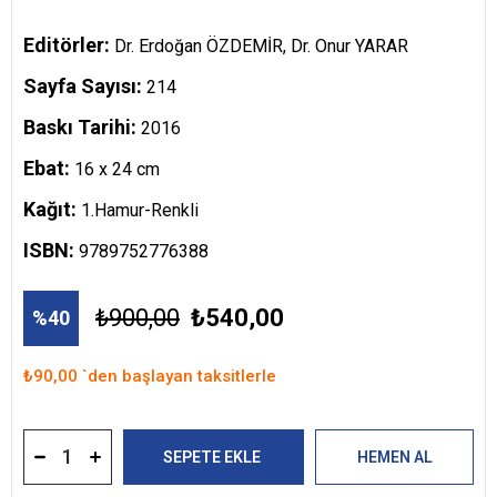
Editörler:
Dr. Erdoğan ÖZDEMİR, Dr. Onur YARAR
Sayfa Sayısı:
214
Baskı Tarihi:
2016
Ebat:
16 x 24 cm
Kağıt:
1.Hamur-Renkli
ISBN:
9789752776388
₺900,00
₺540,00
40
₺90,00
`den başlayan taksitlerle