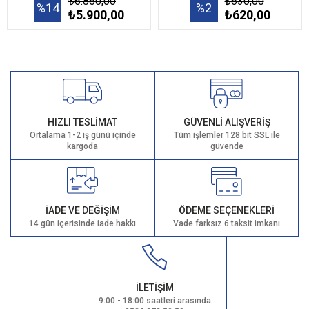
₺6.860,00
₺630,00
%14
%2
₺5.900,00
₺620,00
HIZLI TESLİMAT
GÜVENLİ ALIŞVERİŞ
Ortalama 1-2 iş günü içinde
Tüm işlemler 128 bit SSL ile
kargoda
güvende
İADE VE DEĞİŞİM
ÖDEME SEÇENEKLERİ
14 gün içerisinde iade hakkı
Vade farksız 6 taksit imkanı
İLETİŞİM
9:00 - 18:00 saatleri arasında