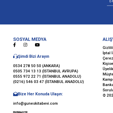
SOSYAL MEDYA
ALIŞ
Gizlil
İptal 
Şimdi Bizi Arayın
Çerez
Kişise
0534 278 50 50 (ANKARA)
Üyeli
0505 734 13 13 (İSTANBUL AVRUPA)
Müşte
0555 972 22 71 (İSTANBUL ANADOLU)
Kamp
(0216) 546 03 47 (İSTANBUL ANADOLU)
Banka
Sorul
Bize Her Konuda Ulaşın:
© 202
info@guneskitabevi.com