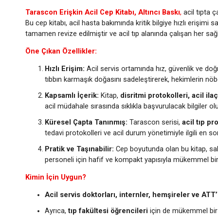
Tarascon Erişkin Acil Cep Kitabı, Altıncı Baskı
,
acil tıpta 
Bu cep kitabı, acil hasta bakımında kritik bilgiye hızlı erişimi 
tamamen revize edilmiştir ve acil tıp alanında çalışan her sağl
Öne Çıkan Özellikler:
Hızlı Erişim:
Acil servis ortamında hız, güvenlik ve doğ
tıbbın karmaşık doğasını sadeleştirerek, hekimlerin nöbet
Kapsamlı İçerik:
Kitap,
disritmi protokolleri, acil ila
acil müdahale sırasında sıklıkla başvurulacak bilgiler ol
Küresel Çapta Tanınmış:
Tarascon serisi,
acil tıp p
tedavi protokolleri ve acil durum yönetimiyle ilgili en s
Pratik ve Taşınabilir:
Cep boyutunda olan bu kitap, sabi
personeli için hafif ve kompakt yapısıyla mükemmel bi
Kimin İçin Uygun?
Acil servis doktorları, internler, hemşireler ve ATT’
Ayrıca,
tıp fakültesi öğrencileri
için de mükemmel bir 