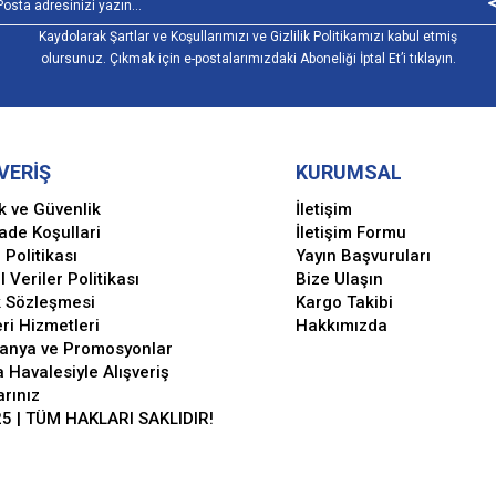
Kaydolarak Şartlar ve Koşullarımızı ve Gizlilik Politikamızı kabul etmiş
olursunuz. Çıkmak için e-postalarımızdaki Aboneliği İptal Et’i tıklayın.
VERİŞ
KURUMSAL
ik ve Güvenlik
İletişim
İade Koşullari
İletişim Formu
 Politikası
Yayın Başvuruları
l Veriler Politikası
Bize Ulaşın
k Sözleşmesi
Kargo Takibi
ri Hizmetleri
Hakkımızda
anya ve Promosyonlar
 Havalesiyle Alışveriş
arınız
5 | TÜM HAKLARI SAKLIDIR!