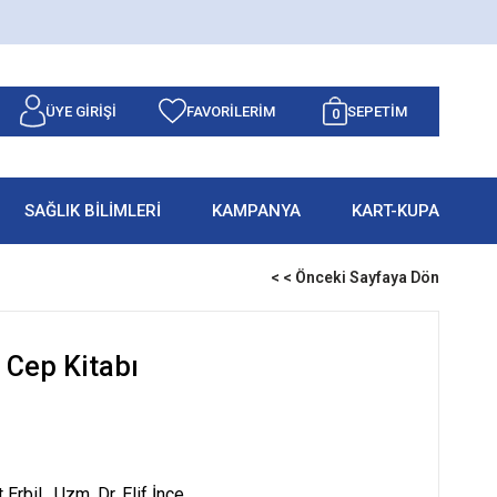
ÜYE GIRIŞI
FAVORILERIM
SEPETIM
0
SAĞLIK BİLİMLERİ
KAMPANYA
KART-KUPA
< < Önceki Sayfaya Dön
l Cep Kitabı
 Erbil , Uzm. Dr. Elif İnce