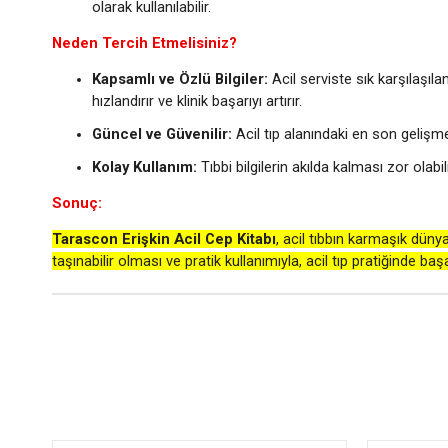
olarak kullanılabilir.
Neden Tercih Etmelisiniz?
Kapsamlı ve Özlü Bilgiler:
Acil serviste sık karşılaşıla
hızlandırır ve klinik başarıyı artırır.
Güncel ve Güvenilir:
Acil tıp alanındaki en son gelişme
Kolay Kullanım:
Tıbbi bilgilerin akılda kalması zor olabi
Sonuç:
Tarascon Erişkin Acil Cep Kitabı
, acil tıbbın karmaşık dünya
taşınabilir olması ve pratik kullanımıyla, acil tıp pratiğinde baş