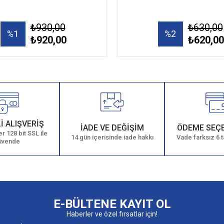
₺930,00
₺630,00
%1
%2
₺920,00
₺620,00
İ ALIŞVERİŞ
İADE VE DEĞİŞİM
ÖDEME SEÇ
r 128 bit SSL ile
14 gün içerisinde iade hakkı
Vade farksız 6 t
üvende
E-BÜLTENE KAYIT OL
Haberler ve özel fırsatlar için!