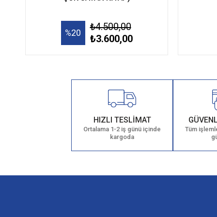
₺4.500,00
%20
₺3.600,00
HIZLI TESLİMAT
GÜVENL
Ortalama 1-2 iş günü içinde
Tüm işlemle
kargoda
g