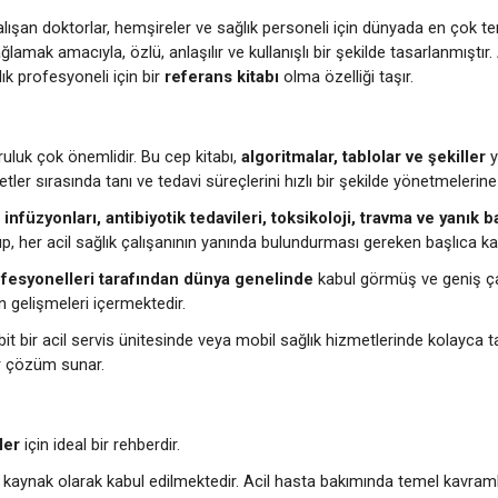
çalışan doktorlar, hemşireler ve sağlık personeli için dünyada en çok t
sağlamak amacıyla, özlü, anlaşılır ve kullanışlı bir şekilde tasarlanmıştı
ık profesyoneli için bir
referans kitabı
olma özelliği taşır.
ruluk çok önemlidir. Bu cep kitabı,
algoritmalar, tablolar ve şekiller
y
ler sırasında tanı ve tedavi süreçlerini hızlı bir şekilde yönetmelerine
ç infüzyonları, antibiyotik tedavileri, toksikoloji, travma ve yanık 
up, her acil sağlık çalışanının yanında bulundurması gereken başlıca ka
rofesyonelleri tarafından dünya genelinde
kabul görmüş ve geniş çapta
on gelişmeleri içermektedir.
t bir acil servis ünitesinde veya mobil sağlık hizmetlerinde kolayca 
r çözüm sunar.
ler
için ideal bir rehberdir.
kaynak olarak kabul edilmektedir. Acil hasta bakımında temel kavramla