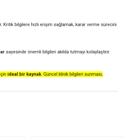
r. Kritik bilgilere hızlı erişim sağlamak, karar verme sürecini
lar
sayesinde önemli bilgileri akılda tutmayı kolaylaştırır.
için
ideal bir kaynak
. Güncel klinik bilgileri sunması,