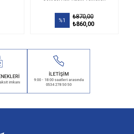
₺870,00
%1
₺860,00
İLETİŞİM
ENEKLERİ
9:00 - 18:00 saatleri arasında
aksit imkanı
0534 278 50 50