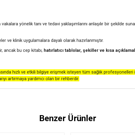
n vakalara yönelik tanı ve tedavi yaklaşımlarını anlaşılır bir şekilde suna
ler ve klinik uygulamalara dayalı olarak hazırlanmıştır.
lir, ancak bu cep kitabı,
hatırlatıcı tablolar, şekiller ve kısa açıklama
sında hızlı ve etkili bilgiye erişmek isteyen tüm sağlık profesyonelleri 
arıyı artırmaya yardımcı olan bir rehberdir.
Benzer Ürünler