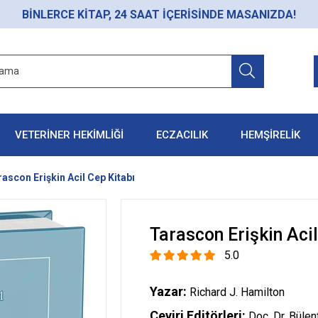
BİNLERCE KİTAP, 24 SAAT İÇERİSİNDE MASANIZDA!
VETERİNER HEKİMLİĞİ
ECZACILIK
HEMŞİRELİK
ascon Erişkin Acil Cep Kitabı
Tarascon Erişkin Aci
5.0
Yazar:
Richard J. Hamilton
Çeviri Editörleri:
Doç. Dr. Bülent