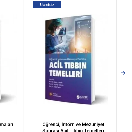
Ücretsiz
Kargo
maları
Öğrenci, İntörn ve Mezuniyet
Sonrası Acil Tıbbın Temelleri