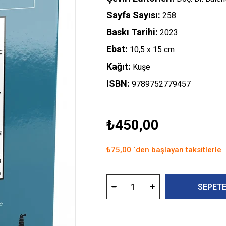
Sayfa Sayısı:
258
Baskı Tarihi:
2023
Ebat:
10,5 x 15 cm
Kağıt:
Kuşe
ISBN:
9789752779457
₺450,00
₺75,00
`den başlayan taksitlerle