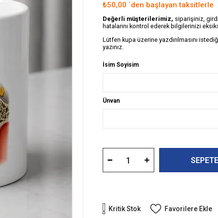
₺50,00
`den başlayan taksitlerle
Değerli müşterilerimiz,
siparişiniz, gir
hatalarını kontrol ederek bilgilerinizi eksiks
Lütfen kupa üzerine yazdırılmasını istedi
yazınız.
İsim Soyisim
Ünvan
Kritik Stok
Favorilere Ekle