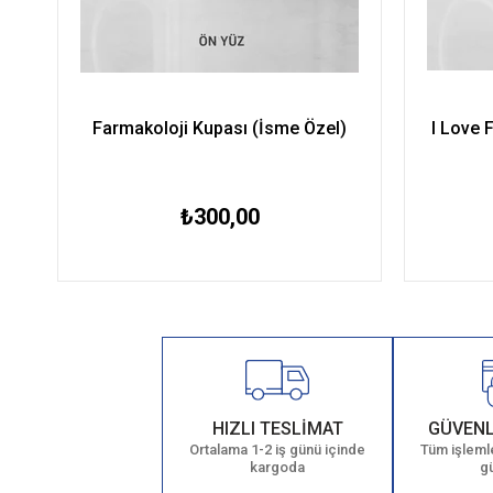
Farmakoloji Kupası (İsme Özel)
I Love 
₺300,00
HIZLI TESLİMAT
GÜVENL
Ortalama 1-2 iş günü içinde
Tüm işlemle
kargoda
g