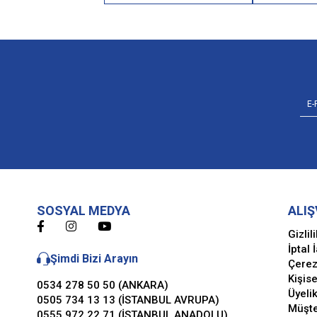
SOSYAL MEDYA
ALIŞ
Gizlil
İptal 
Şimdi Bizi Arayın
Çerez
Kişise
0534 278 50 50 (ANKARA)
Üyeli
0505 734 13 13 (İSTANBUL AVRUPA)
Müşte
0555 972 22 71 (İSTANBUL ANADOLU)