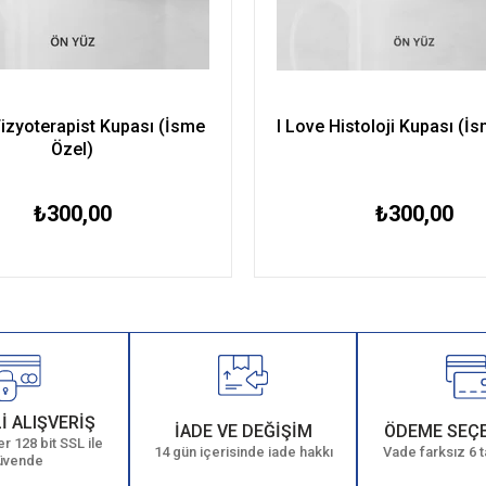
Fizyoterapist Kupası (İsme
I Love Histoloji Kupası (İ
Özel)
₺300,00
₺300,00
İ ALIŞVERİŞ
İADE VE DEĞİŞİM
ÖDEME SEÇ
r 128 bit SSL ile
14 gün içerisinde iade hakkı
Vade farksız 6 t
üvende