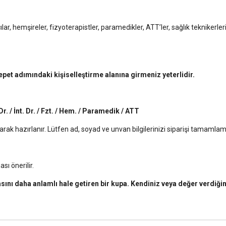
cılar, hemşireler, fizyoterapistler, paramedikler, ATT’ler, sağlık teknikerl
sepet adımındaki kişiselleştirme alanına girmeniz yeterlidir.
. Dr. / İnt. Dr. / Fzt. / Hem. / Paramedik / ATT
 olarak hazırlanır. Lütfen ad, soyad ve unvan bilgilerinizi siparişi tamaml
sı önerilir.
ını daha anlamlı hale getiren bir kupa. Kendiniz veya değer verdiğiniz