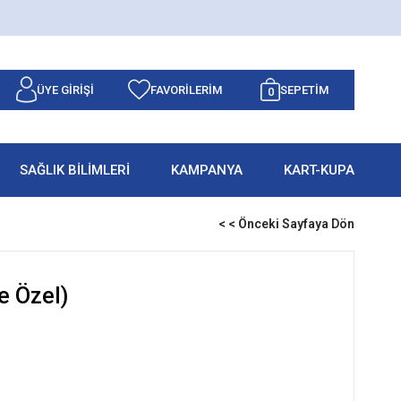
ÜYE GIRIŞI
FAVORILERIM
SEPETIM
0
SAĞLIK BİLİMLERİ
KAMPANYA
KART-KUPA
< < Önceki Sayfaya Dön
e Özel)