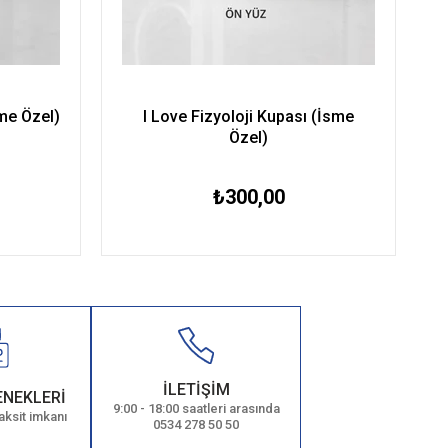
sme Özel)
I Love Fizyoloji Kupası (İsme
Özel)
₺300,00
İLETİŞİM
ENEKLERİ
9:00 - 18:00 saatleri arasında
aksit imkanı
0534 278 50 50