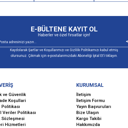
E-BÜLTENE KAYIT OL
Haberler ve özel fırsatlar için!
Kaydolarak Şartlar ve Koşullarımızı ve Gizlilik Politikamızı kabul etmiş
olursunuz. Çıkmak için e-postalarımızdaki Aboneliği İptal Et’i tıklayın.
VERİŞ
KURUMSAL
ik ve Güvenlik
İletişim
İade Koşullari
İletişim Formu
 Politikası
Yayın Başvuruları
l Veriler Politikası
Bize Ulaşın
k Sözleşmesi
Kargo Takibi
ri Hizmetleri
Hakkımızda