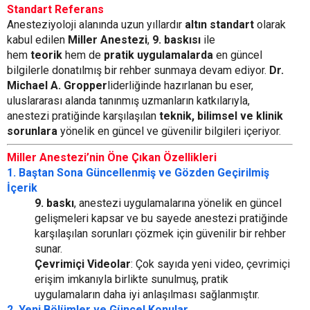
Standart Referans
Anesteziyoloji alanında uzun yıllardır
altın standart
olarak
kabul edilen
Miller Anestezi
,
9. baskısı
ile
hem
teorik
hem de
pratik uygulamalarda
en güncel
bilgilerle donatılmış bir rehber sunmaya devam ediyor.
Dr.
Michael A. Gropper
liderliğinde hazırlanan bu eser,
uluslararası alanda tanınmış uzmanların katkılarıyla,
anestezi pratiğinde karşılaşılan
teknik, bilimsel ve klinik
sorunlara
yönelik en güncel ve güvenilir bilgileri içeriyor.
Miller Anestezi’nin Öne Çıkan Özellikleri
1. Baştan Sona Güncellenmiş ve Gözden Geçirilmiş
İçerik
9. baskı
, anestezi uygulamalarına yönelik en güncel
gelişmeleri kapsar ve bu sayede anestezi pratiğinde
karşılaşılan sorunları çözmek için güvenilir bir rehber
sunar.
Çevrimiçi Videolar
: Çok sayıda yeni video, çevrimiçi
erişim imkanıyla birlikte sunulmuş, pratik
uygulamaların daha iyi anlaşılması sağlanmıştır.
2. Yeni Bölümler ve Güncel Konular