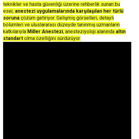
teknikler ve hasta güvenliği üzerine rehberlik sunan bu
eser,
anestezi uygulamalarında karşılaşılan her türlü
soruna
çözüm getiriyor. Gelişmiş görselleri, detaylı
bölümleri ve uluslararası düzeyde tanınmış uzmanların
katkılarıyla
Miller Anestezi
, anesteziyoloji alanında
altın
standart
olma özelliğini sürdürüyor.