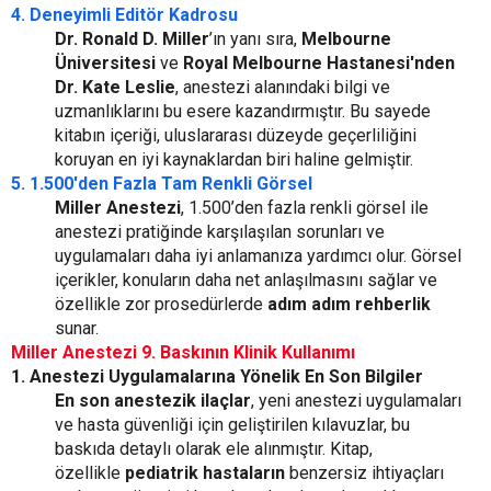
4. Deneyimli Editör Kadrosu
Dr. Ronald D. Miller
’ın yanı sıra,
Melbourne
Üniversitesi
ve
Royal Melbourne Hastanesi'nden
Dr. Kate Leslie
, anestezi alanındaki bilgi ve
uzmanlıklarını bu esere kazandırmıştır. Bu sayede
kitabın içeriği, uluslararası düzeyde geçerliliğini
koruyan en iyi kaynaklardan biri haline gelmiştir.
5. 1.500'den Fazla Tam Renkli Görsel
Miller Anestezi
, 1.500’den fazla renkli görsel ile
anestezi pratiğinde karşılaşılan sorunları ve
uygulamaları daha iyi anlamanıza yardımcı olur. Görsel
içerikler, konuların daha net anlaşılmasını sağlar ve
özellikle zor prosedürlerde
adım adım rehberlik
sunar.
Miller Anestezi 9. Baskının Klinik Kullanımı
1. Anestezi Uygulamalarına Yönelik En Son Bilgiler
En son anestezik ilaçlar
, yeni anestezi uygulamaları
ve hasta güvenliği için geliştirilen kılavuzlar, bu
baskıda detaylı olarak ele alınmıştır. Kitap,
özellikle
pediatrik hastaların
benzersiz ihtiyaçları