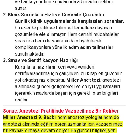
ve hasta yönetimi konularında adım adım rehber
sunar.
2. Klinik Sorunlara Hızlı ve Güvenilir Çözümler
Günlük klinik uygulamalarda karşılaşılan sorunlar
,
bu eserde pratik ve bilimsel temellere dayanan
çözümlerle ele alınmıştır. Hem cerrahi müdahaleler
sırasında hem de sonrasında oluşabilecek
komplikasyonlara yönelik
adım adım talimatlar
sunulmaktadır.
3. Sınav ve Sertifikasyon Hazırlığı
Kurullara hazırlanırken
veya yeniden
sertifikalandırma için çalışırken, bu kitap en güvenilir
yol arkadaşınız olacaktır.
Miller Anestezi
, anestezi
alanındaki güncel gelişmeleri ve en iyi uygulamaları
içererek sınavlarda başarı için gerekli olan bilgileri
sağlar.
Sonuç: Anestezi Pratiğinde Vazgeçilmez Bir Rehber
Miller Anestezi 9. Baskı
, hem anesteziyologlar hem de
anestezi alanında eğitim gören uzmanlar için vazgeçilmez
bir kaynak olmaya devam ediyor. En güncel bilgiler, yeni