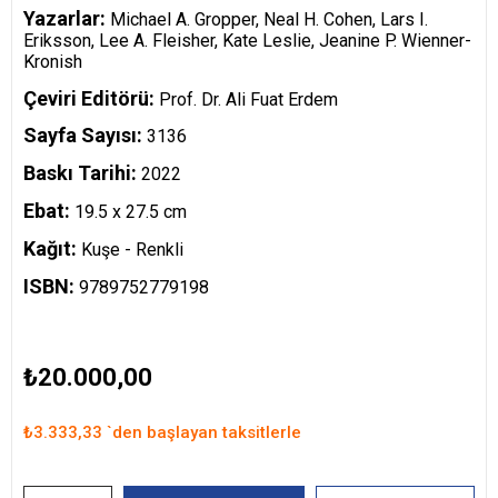
Yazarlar:
Michael A. Gropper, Neal H. Cohen, Lars I.
Eriksson, Lee A. Fleisher, Kate Leslie, Jeanine P. Wienner-
Kronish
Çeviri Editörü:
Prof. Dr. Ali Fuat Erdem
Sayfa Sayısı:
3136
Baskı Tarihi:
2022
Ebat:
19.5 x 27.5 cm
Kağıt:
Kuşe - Renkli
ISBN:
9789752779198
₺20.000,00
₺3.333,33
`den başlayan taksitlerle