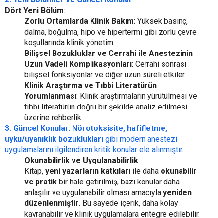
Dört Yeni Bölüm
:
Zorlu Ortamlarda Klinik Bakım
: Yüksek basınç,
dalma, boğulma, hipo ve hipertermi gibi zorlu çevre
koşullarında klinik yönetim.
Bilişsel Bozukluklar ve Cerrahi ile Anestezinin
Uzun Vadeli Komplikasyonları
: Cerrahi sonrası
bilişsel fonksiyonlar ve diğer uzun süreli etkiler.
Klinik Araştırma ve Tıbbi Literatürün
Yorumlanması
: Klinik araştırmaların yürütülmesi ve
tıbbi literatürün doğru bir şekilde analiz edilmesi
üzerine rehberlik.
3. Güncel Konular
:
Nörotoksisite, hafifletme,
uyku/uyanıklık bozuklukları
gibi modern anestezi
uygulamalarını ilgilendiren kritik konular ele alınmıştır.
Okunabilirlik ve Uygulanabilirlik
Kitap,
yeni yazarların katkıları
ile daha
okunabilir
ve pratik
bir hale getirilmiş, bazı konular daha
anlaşılır ve uygulanabilir olması amacıyla
yeniden
düzenlenmiştir
. Bu sayede içerik, daha kolay
kavranabilir ve klinik uygulamalara entegre edilebilir.